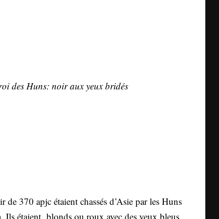
 roi des Huns: noir aux yeux bridés
r de 370 apjc étaient chassés d’Asie par les Huns
la. Ils étaient blonds ou roux avec des yeux bleus