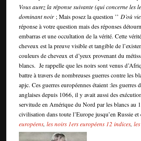
Vous aurez la réponse suivante (qui concerne les 
dominant noir
; Mais posez la question ’’
D’où vie
réponse à votre question mais des réponses détourn
embarras et une occultation de la vérité. Cette véri
cheveux est la preuve visible et tangible de l’exist
couleurs de cheveux et d’yeux provenant du métissa
blancs. Je rappelle que les noirs sont venus d’Afri
battre à travers de nombreuses guerres contre les b
apjc. Ces guerres européennes étaient :les guerres de
anglaises depuis 1066, il y avait aussi des exécuti
servitude en Amérique du Nord par les blancs au 18è
civilisation dans toute l’Europe jusqu’en Russie et
européens
,
les noirs 1ers européens 12 indices
,
les