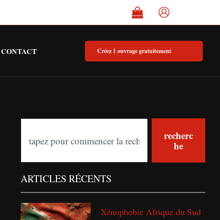
CONTACT
Créez 1 ouvrage gratuitement
S
recherc
he
e
a
ARTICLES RÉCENTS
r
c
Xénophobie Afrique du Sud