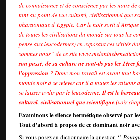
de connaissance et de conscience par les noirs de ce
tant au point de vue culturel, civilisationnel que sci
pharaonique d’Egypte. Car le noir sorti d’Afrique 
de toutes les civilisations du monde sur tous les c
pense aux leucodermes) en exposant ces vérités dont
sommes nous” de ce site www.melaninebenedictio
son passé, de sa culture ne sont-ils pas les 1ères f
l’oppression
? Donc mon travail est avant tout basé
monde noir à se relever car il a toutes les raisons 
Il est le berce
se laisser avilir par le leucoderme.
culturel, civilisationnel que scientifique.(
voir chap
Examinons le silence hermétique observé par le
Tout d’abord à propos de ce dominant noir avec 
Si vous posez au dictionnaire la question ‘’
Pourquo