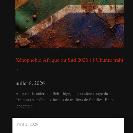
Xénophobie Afrique du Sud 2026 : l’Ubuntu trahi
?
juillet 8, 2026
Au poste-frontière de Beitbridge, la poussière rouge du
Limpopo se mêle aux larmes de milliers de familles. En ce
lendemain
avril 2, 2026