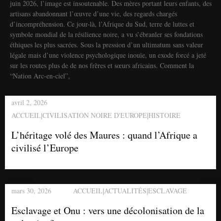
juin 2026, l’image est insoutenable. Des mères portant leurs enfants, des
artisans abandonnant l’œuvre d’une vie, des regards chargés
d’incompréhension. Ce jour-là, l’Afrique du Sud, terre de luttes et
symbole mondial de la résilience noire, a vu s’ébranler ses fondations
éthiques les plus sacrées. Sous la pression d’un ultimatum sans valeur
légale mais d’une violence psychologique inouïe, un exode forcé a jeté
sur les routes plus de de nos frères et sœurs africains. Comment la
“Nation Arc-en-ciel”,
avril 2, 2026
|
|
ACCUEIL
CIVILISATION NOIRE D'EUROPE
HISTOIRE
L’héritage volé des Maures : quand l’Afrique a
civilisé l’Europe
|
|
mars 30, 2026
ACCUEIL
ACTUALITÉS
ESCLAVAGE
Esclavage et Onu : vers une décolonisation de la