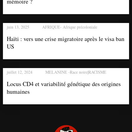
mémoire ?
juin 13, 2025
AFRIQUE- Afrique précoloniale
Haïti : vers une crise migratoire après le visa ban
US
|
juillet 12, 2024
MELANINE -Race noire
RACISME
Locus CD4 et variabilité génétique des origines
humaines