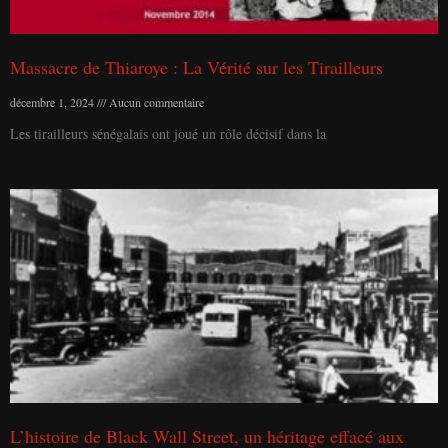
Massacre de Thiaroye : La Vérité sur les Tirailleurs
décembre 1, 2024
Aucun commentaire
Les tirailleurs sénégalais ont joué un rôle décisif dans la
L’histoire de Black Wall Street, un héritage effacé aux