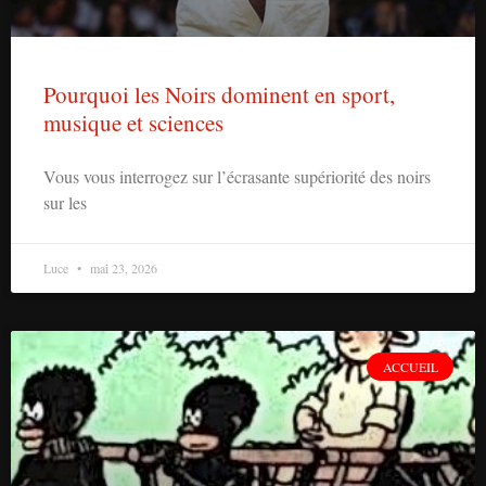
Pourquoi les Noirs dominent en sport,
musique et sciences
Vous vous interrogez sur l’écrasante supériorité des noirs
sur les
Luce
mai 23, 2026
ACCUEIL