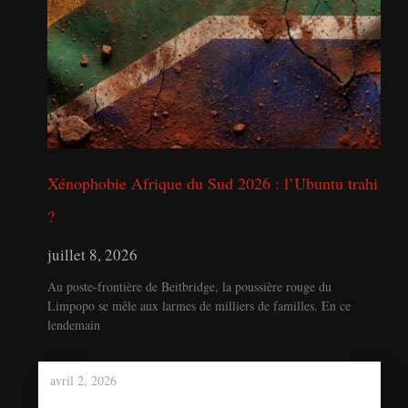
Xénophobie Afrique du Sud 2026 : l’Ubuntu trahi
?
juillet 8, 2026
Au poste-frontière de Beitbridge, la poussière rouge du
Limpopo se mêle aux larmes de milliers de familles. En ce
lendemain
avril 2, 2026