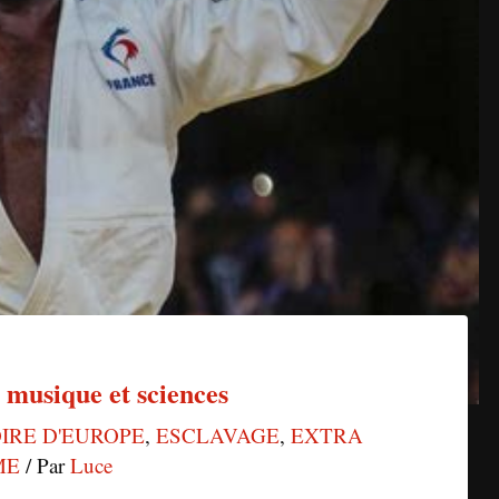
 musique et sciences
OIRE D'EUROPE
,
ESCLAVAGE
,
EXTRA
ME
/ Par
Luce