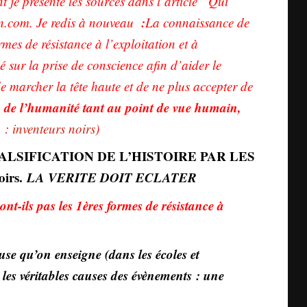
 je présente les sources dans l’article “Qui
:
n.com. Je redis à nouveau
La connaissance de
rmes de résistance à l’exploitation et à
 sur la prise de conscience afin d’aider le
de marcher la tête haute et de ne plus accepter de
au de l’humanité tant au point de vue humain,
p :
inv
enteurs noirs
)
ALSIFICATION DE
L’HISTOIRE PAR LES
oirs.
LA VERITE DOIT ECLATER
nt-ils pas les 1ères formes de résistance à
euse
qu’on enseigne
(dans les écoles et
t les véritables causes des évènements :
une