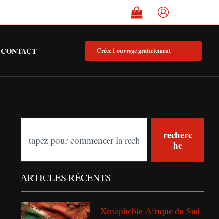
CONTACT
Créez 1 ouvrage gratuitement
S
recherc
he
e
a
ARTICLES RÉCENTS
r
c
Xénophobie Afrique du Sud