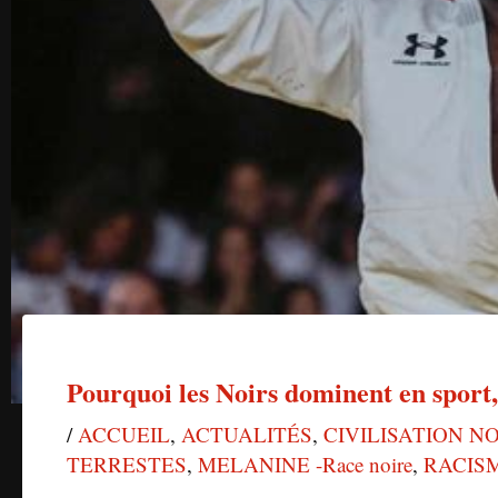
Pourquoi les Noirs dominent en sport,
/
ACCUEIL
,
ACTUALITÉS
,
CIVILISATION N
TERRESTES
,
MELANINE -Race noire
,
RACIS