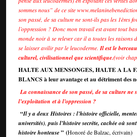
pense aux leucodermes) en exposant ces vérités dont
sommes nous” de ce site www.melaninebenedictio
son passé, de sa culture ne sont-ils pas les 1ères fo
l’oppression ? Donc mon travail est avant tout basé
monde noir à se relever car il a toutes les raisons 
Il est le berce
se laisser avilir par le leucoderme.
culturel, civilisationnel que scientifique.(
voir cha
HALTE AUX MENSONGES, HALTE A LA F
BLANCS à leur avantage et au détriment des n
La connaissance de son passé, de sa culture ne so
l’exploitation et à l’oppression ?
“
Il y a deux Histoires : l’histoire officielle, ment
universités)
puis l’histoire secrète, cachée où son
,
histoire honteuse
” (
Honoré de Balzac, écrivain)