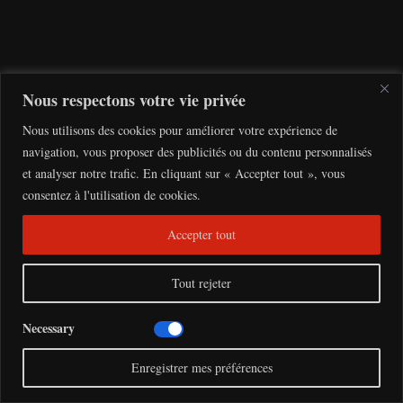
6,
2
0
2
6
Nous respectons votre vie privée
Nous utilisons des cookies pour améliorer votre expérience de
navigation, vous proposer des publicités ou du contenu personnalisés
et analyser notre trafic. En cliquant sur « Accepter tout », vous
ARTICLES LES PLUS LUS
consentez à l'utilisation de cookies.
Accepter tout
I
n
Tout rejeter
d
Necessary
é
Enregistrer mes préférences
p