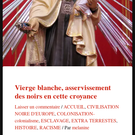
Vierge blanche, asservissement
des noirs en cette croyance
Laisser un commentaire
/
ACCUEIL
,
CIVILISATION
NOIRE D'EUROPE
,
COLONISATION-
colonialisme
,
ESCLAVAGE
,
EXTRA TERRESTES
,
HISTOIRE
,
RACISME
/ Par
melanine