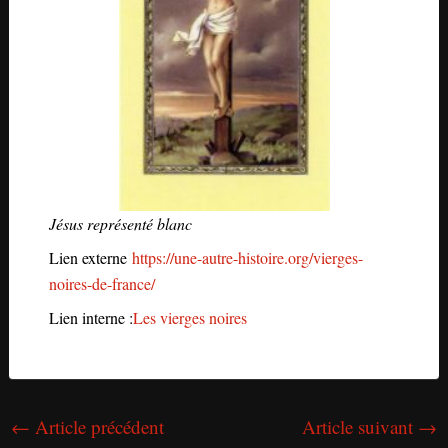
Jésus représenté blanc
Lien externe
https://une-autre-histoire.org/vierges-
noires-de-france/
Lien interne :
Les vierges noires
←
Article précédent
Article suivant
→