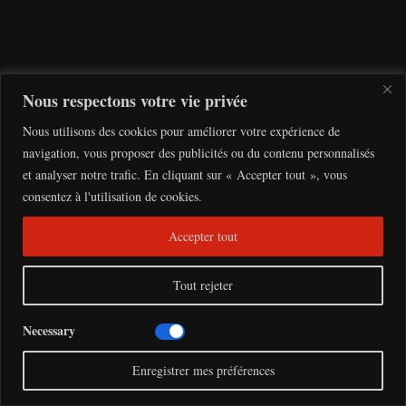
r
o
p
Nous respectons votre vie privée
é
Nous utilisons des cookies pour améliorer votre expérience de
e
navigation, vous proposer des publicités ou du contenu personnalisés
et analyser notre trafic. En cliquant sur « Accepter tout », vous
n
consentez à l'utilisation de cookies.
s
Accepter tout
:
1
Tout rejeter
2
Necessary
I
Enregistrer mes préférences
n