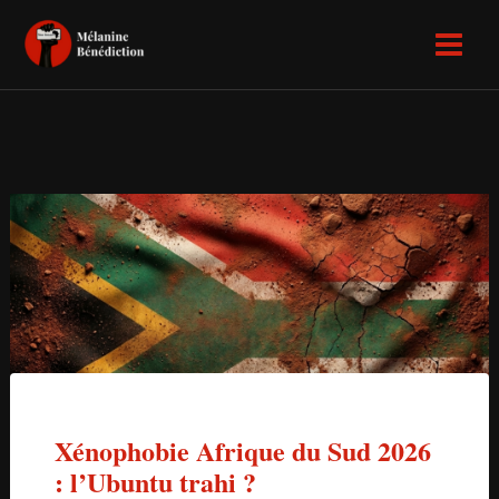
Aller
Main
au
Menu
contenu
Xénophobie Afrique du Sud 2026
: l’Ubuntu trahi ?