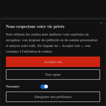
n
c
e
Nous respectons votre vie privée
a
Nous utilisons des cookies pour améliorer votre expérience de
v
navigation, vous proposer des publicités ou du contenu personnalisés
ri
et analyser notre trafic. En cliquant sur « Accepter tout », vous
l
consentez à l'utilisation de cookies.
1
9,
Accepter tout
2
0
2
Tout rejeter
3
Necessary
Enregistrer mes préférences
L
e