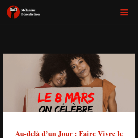
Aller
Main
au
Menu
contenu
Au-delà d’un Jour : Faire Vivre le