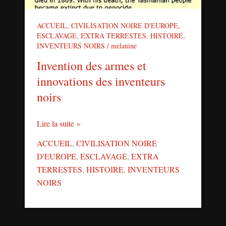
ACCUEIL
,
CIVILISATION NOIRE D'EUROPE
,
ESCLAVAGE
,
EXTRA TERRESTES
,
HISTOIRE
,
INVENTEURS NOIRS
/
melanine
Invention des armes et
innovations des inventeurs
noirs
Lire la suite »
ACCUEIL
,
CIVILISATION NOIRE
D'EUROPE
,
ESCLAVAGE
,
EXTRA
TERRESTES
,
HISTOIRE
,
INVENTEURS
NOIRS