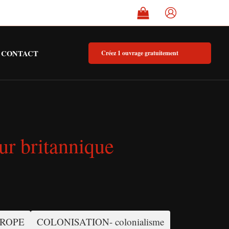
CONTACT
Créez 1 ouvrage gratuitement
ur britannique
UROPE
COLONISATION- colonialisme