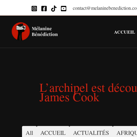
Aller
contact@melaninebenediction.c
au
contenu
ACCUEIL
L’archipel est déco
James Cook
All
ACCUEIL
ACTUALITÉS
AFRIQUE