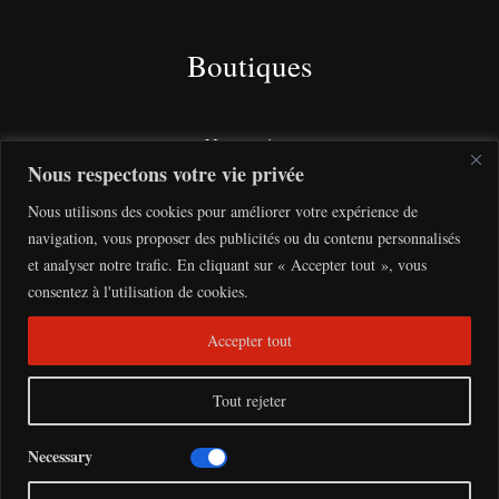
Boutiques
Nos services
Nous respectons votre vie privée
Nos éditions
Nous utilisons des cookies pour améliorer votre expérience de
navigation, vous proposer des publicités ou du contenu personnalisés
Aide
et analyser notre trafic. En cliquant sur « Accepter tout », vous
consentez à l'utilisation de cookies.
Condition générale de vente
Accepter tout
Politique de confidentialité
Tout rejeter
Necessary
Copyright © 2026 Mélanine | créé par
Webiconographie.com