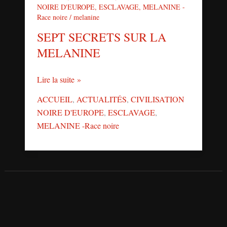
NOIRE D'EUROPE
,
ESCLAVAGE
,
MELANINE -
Race noire
/
melanine
SEPT SECRETS SUR LA
MELANINE
Lire la suite »
ACCUEIL
,
ACTUALITÉS
,
CIVILISATION
NOIRE D'EUROPE
,
ESCLAVAGE
,
MELANINE -Race noire